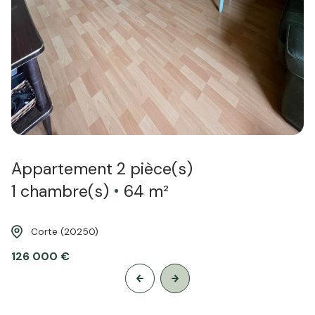
de votre propriété destinée à une mise en vente, une
mise en location ou pour connaitre la valeur de votre
bien sur le marché immobilier. Pour cela nous étudions
toutes les caractéristiques de votre bien, maison,
terrains ou appartement, pour une valorisation juste
et précise.
Appartement 2 pièce(s)
1 chambre(s)
64 m²
Corte (20250)
126 000 €