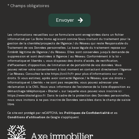
* Champs obligatoires
Envoyer
Les informations recueillies sur ce formulaire sont enregistrées dans un fichier
informatisé par La Boite Immo agissant comme Sous-traitant du traitement pour la
gestion de la clientèle/prospects de l'Agence / du Réseau qui reste Responsable du
Traitement de vos Données personnelles. La base légale du traitement repose sur
l'intérêt légitime de l'Agence / du Réseau. Elles sont conservées jusqu'à demande de
suppression et sont destinées à l'Agence / au Réseau. Conformément à la loi «
informatique et libertés », vous disposez des droits d’accès, de rectification,
d’effacement, d’opposition, de limitation et de portabilité de vos données. Vous
pouvez retirer votre consentement à tout moment en contactant directement l’Agence
/ Le Réseau. Consultez le site
https://cnil.fr/fr
pour plus d’informations sur vos
droits. Si vous estimez, après avoir contacté l'Agence / le Réseau, que vos droits «
Informatique et Libertés » ne sont pas respectés, vous pouvez adresser une
réclamation à la CNIL. Nous vous informons de l’existence de la liste d'opposition au
démarchage téléphonique « Bloctel », sur laquelle vous pouvez vous inscrire ici :
https://www.bloctel.gouv.fr
. Dans le cadre de la protection des Données personnelles,
nous vous invitons à ne pas inscrire de Données sensibles dans le champ de saisie
libre.
Ce site est protégé par reCAPTCHA, les
Politiques de Confidentialité
et es
Conditions d'utilisation
de Google s'appliquent.