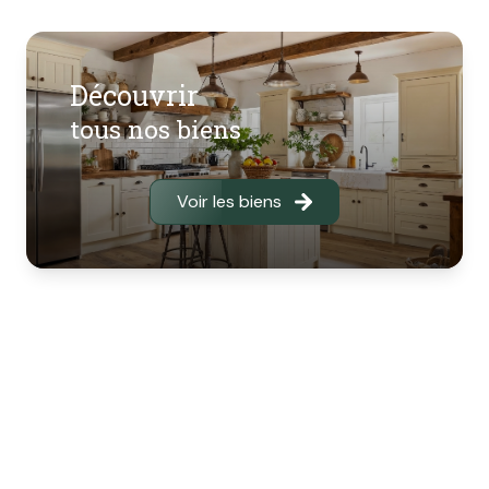
gestion immobilière et de 120 000€ en transaction.
Pourquoi vous adresser a nous ?
Découvrir
- Vente d'un bien immobilier
: nous vous
tous nos biens
accompagnons dans votre démarche avec rigueur,
attentifs à respecter votre rythme de décision et à
vous assurer un suivi personnalisé. Si nécessaire, nous
Voir les biens
vous suggérons les aménagements qui aideront vos
acquéreurs à percevoir immédiatement la qualité de
votre bien. Nous vous conseillons pour aboutir au prix
le plus pertinent. Nous réalisons les photos et textes
de présentation qui mettront en valeur votre
propriété.
- Achat d'un bien immobilier
: Nous étudions
ensemble votre recherche et sélectionnons vos
critères les plus importants pour réaliser avec vous, à
la date qui vous convient, un programme de visites