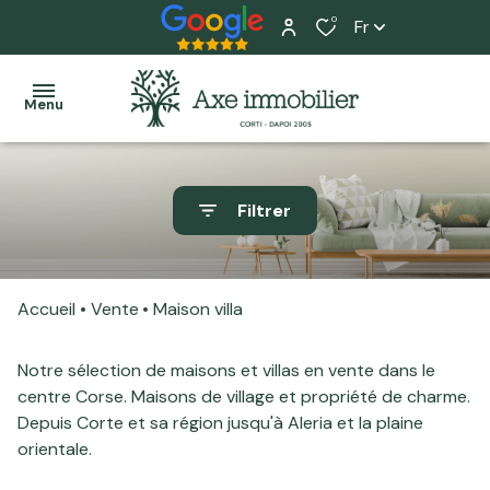
0
Fr
Menu
Accueil
Filtrer
Ventes
Tous
Tous
L'équipe
Locations
nos
nos
Nos
Accueil
Vente
Maison villa
biens
biens
Programme
services
neuf
Maisons
Maisons
Notre sélection de maisons et villas en vente dans le
Home
centre Corse. Maisons de village et propriété de charme.
Actualité
Appartements
Appartements
staging
Depuis Corte et sa région jusqu'à Aleria et la plaine
orientale.
Estimation
Terrains
Local