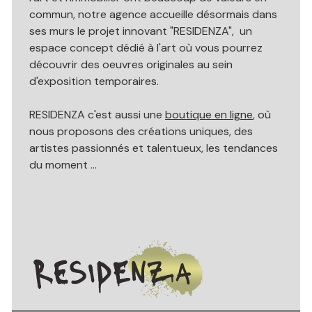
professionnel
Notre
Local
commun, notre agence accueille désormais dans
ou
ses murs le projet innovant "RESIDENZA", un
agence
professionnel
commercial
espace concept dédié à l'art où vous pourrez
ou
Avis
découvrir des oeuvres originales au sein
commercial
d'exposition temporaires.
client
Biens
Contact
RESIDENZA c'est aussi une
boutique en ligne
, où
vendus
nous proposons des créations uniques, des
Blog
artistes passionnés et talentueux, les tendances
du moment ...