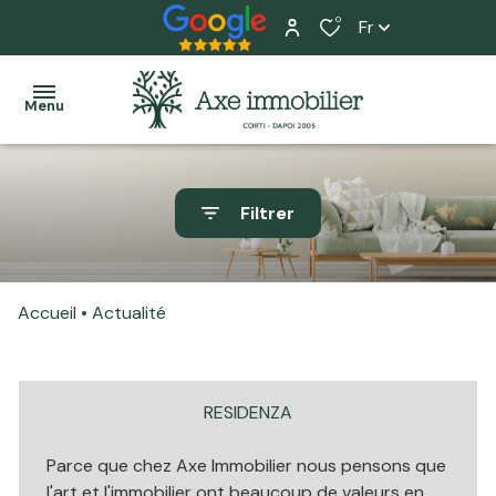
0
Fr
Menu
Accueil
Filtrer
Ventes
Tous
Tous
L'équipe
Locations
nos
nos
Nos
Accueil
Actualité
biens
biens
Programme
services
neuf
Maisons
Maisons
Home
RESIDENZA
Actualité
Appartements
Appartements
staging
Parce que chez Axe Immobilier nous pensons que
Estimation
Terrains
Local
l'art et l'immobilier ont beaucoup de valeurs en