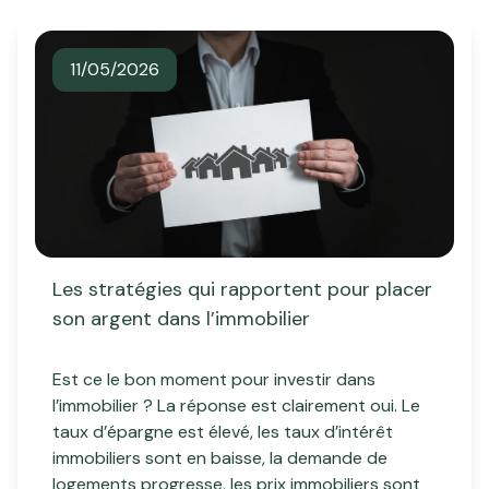
professionnel
Notre
Local
ou
agence
professionnel
commercial
11/05/2026
ou
Avis
commercial
client
Biens
Contact
vendus
Blog
Les stratégies qui rapportent pour placer
son argent dans l’immobilier
Est ce le bon moment pour investir dans
l’immobilier ? La réponse est clairement oui. Le
taux d’épargne est élevé, les taux d’intérêt
immobiliers sont en baisse, la demande de
logements progresse, les prix immobiliers sont