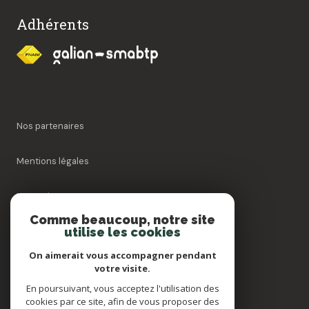
Adhérents
Nos partenaires
Mentions légales
Honoraires
Comme beaucoup, notre site
utilise les cookies
Admin
On aimerait vous accompagner pendant
Politique RGPD
votre visite.
En poursuivant, vous acceptez l'utilisation des
cookies par ce site, afin de vous proposer des
Cookies