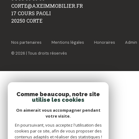
professionnel
agence
CORTE@AXEIMMOBILIER.FR
Local
ou
17 COURS PAOLI
professionnel
Avis
commercial
20250 CORTE
ou
client
commercial
Contact
Nos partenaires
Mentions légales
Honoraires
Admin
Biens
Blog
© 2026 | Tous droits réservés
vendus
Comme beaucoup, notre site
utilise les cookies
On aimerait vous accompagner pendant
votre visite.
En poursuivant, vous acceptez l'utilisation des
cookies par ce site, afin de vous proposer des
contenus adaptés et réaliser des statistiques !