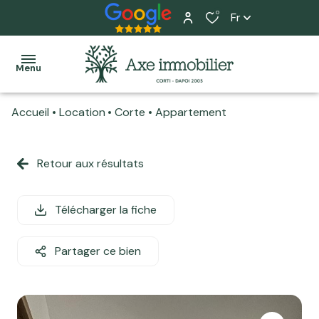
0
Fr
Menu
Accueil
Location
Corte
Appartement
Accueil
Ventes
Retour aux résultats
Tous
Tous
L'équipe
Locations
nos
nos
Nos
biens
biens
Télécharger la fiche
Programme
services
neuf
Maisons
Maisons
Home
Partager ce bien
Actualité
Appartements
Appartements
staging
Estimation
Terrains
Local