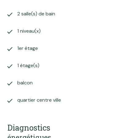
2 salle(s) de bain
1 niveau(x)
1er étage
1 étage(s)
balcon
quartier centre ville
Diagnostics
énergétiques