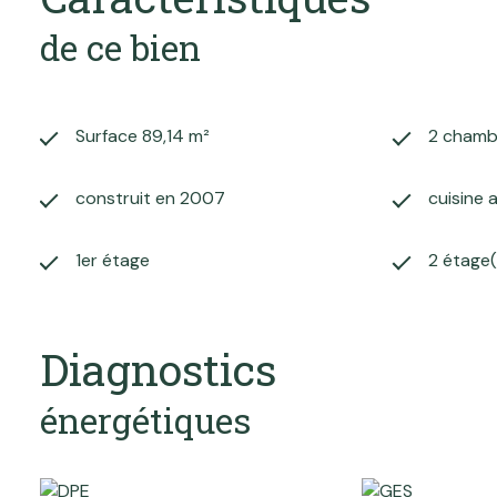
de ce bien
Surface 89,14 m²
2 chamb
construit en 2007
cuisine 
1er étage
2 étage(
Diagnostics
énergétiques