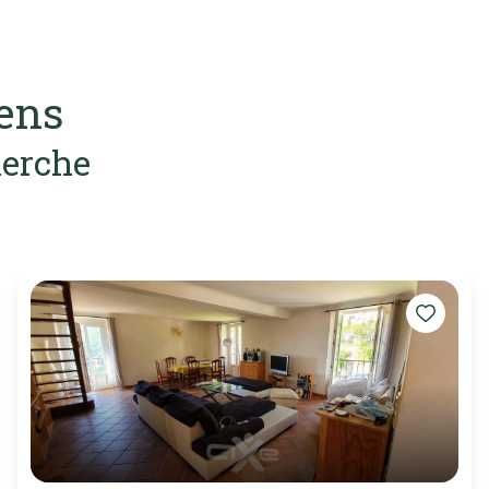
iens
herche