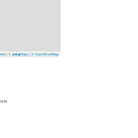
flet
|
©
Maps
|
© OpenStreetMap
Jawg
oste