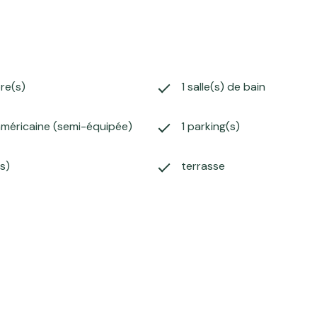
re(s)
1 salle(s) de bain
américaine (semi-équipée)
1 parking(s)
s)
terrasse