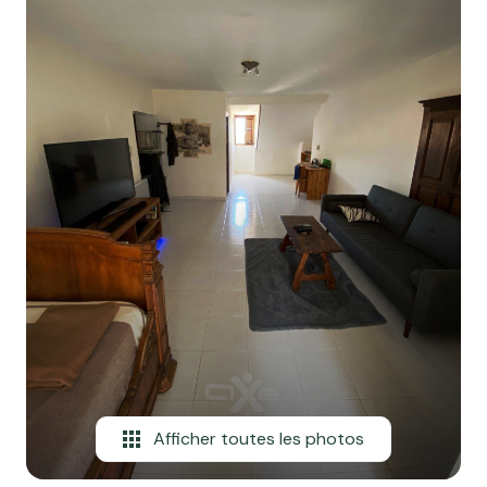
professionnel
Notre
Local
ou
agence
professionnel
commercial
ou
Avis
commercial
client
Biens
Contact
vendus
Blog
Afficher toutes les photos