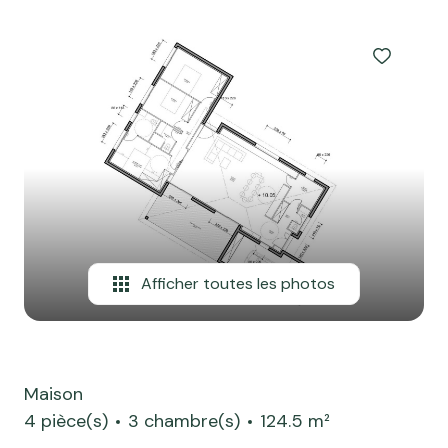
professionnel
Notre
Local
ou
agence
professionnel
commercial
ou
Avis
commercial
client
Biens
Contact
vendus
Blog
Afficher toutes les photos
Maison
4 pièce(s)
3 chambre(s)
124.5 m²