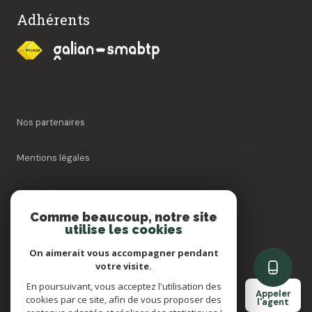
Adhérents
Nos partenaires
Mentions légales
Honoraires
Comme beaucoup, notre site
utilise les cookies
Admin
On aimerait vous accompagner pendant
Politique RGPD
votre visite.
En poursuivant, vous acceptez l'utilisation des
Appeler
cookies par ce site, afin de vous proposer des
Cookies
l'agent