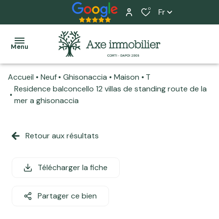
0
Fr
Menu
Accueil
Neuf
Ghisonaccia
Maison
T
Accueil
Residence balconcello 12 villas de standing route de la
mer a ghisonaccia
Ventes
Tous
Tous
L'équipe
Locations
nos
nos
Retour aux résultats
Nos
biens
biens
Programme
services
neuf
Maisons
Maisons
Télécharger la fiche
Home
Actualité
Appartements
Appartements
staging
Partager ce bien
Estimation
Terrains
Local