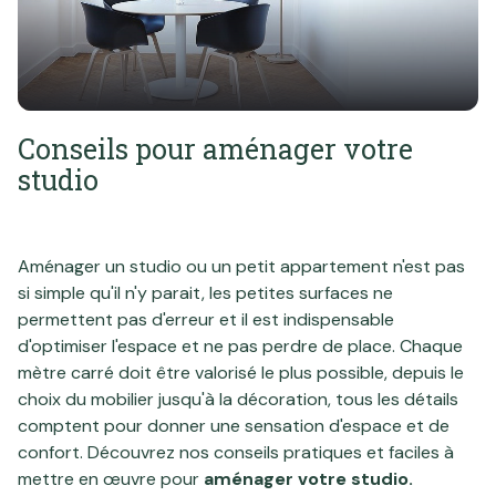
professionnel
Notre
Local
ou
agence
professionnel
commercial
ou
Avis
commercial
client
Conseils pour aménager votre
Biens
studio
Contact
vendus
Blog
Aménager un studio ou un petit appartement n'est pas
si simple qu'il n'y parait, les petites surfaces ne
permettent pas d'erreur et il est indispensable
d'optimiser l'espace et ne pas perdre de place. Chaque
mètre carré doit être valorisé le plus possible, depuis le
choix du mobilier jusqu'à la décoration, tous les détails
comptent pour donner une sensation d'espace et de
confort. Découvrez nos conseils pratiques et faciles à
mettre en œuvre pour
aménager votre studio.