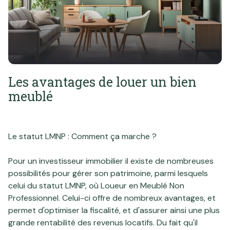
professionnel
Notre
Local
ou
agence
professionnel
commercial
ou
Avis
commercial
client
Biens
Les avantages de louer un bien
Contact
vendus
meublé
Blog
Le statut LMNP : Comment ça marche ?
Pour un investisseur immobilier il existe de nombreuses
possibilités pour gérer son patrimoine, parmi lesquels
celui du statut LMNP, où Loueur en Meublé Non
Professionnel. Celui-ci offre de nombreux avantages, et
permet d'optimiser la fiscalité, et d'assurer ainsi une plus
grande rentabilité des revenus locatifs. Du fait qu'il