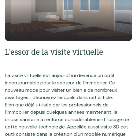
professionnel
Notre
Local
ou
agence
professionnel
commercial
ou
Avis
commercial
client
Biens
Contact
L'essor de la visite virtuelle
vendus
Blog
La visite virtuelle est aujourd'hui devenue un outil
incontournable pour le secteur de l'immobilier. Ce
nouveau mode pour visiter un bien a de nombreux
avantages... découvrez lesquels dans cet article.
Bien que déjà utilisée par les professionnels de
l'immobilier depusi quelques années maintenant, la
criose sanitaire à renforcé considérablement l'usage de
cette nouvelle technologie. Appellée aussi visite 3D cet
outil consiste dans la création d'un modèle numérique