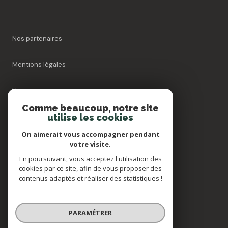
Nos partenaires
Mentions légales
Honoraires
Comme beaucoup, notre site
utilise les cookies
Admin
On aimerait vous accompagner pendant
Politique RGPD
votre visite.
En poursuivant, vous acceptez l'utilisation des
cookies par ce site, afin de vous proposer des
Cookies
contenus adaptés et réaliser des statistiques !
© 2026 | Tous droits réservés
PARAMÉTRER