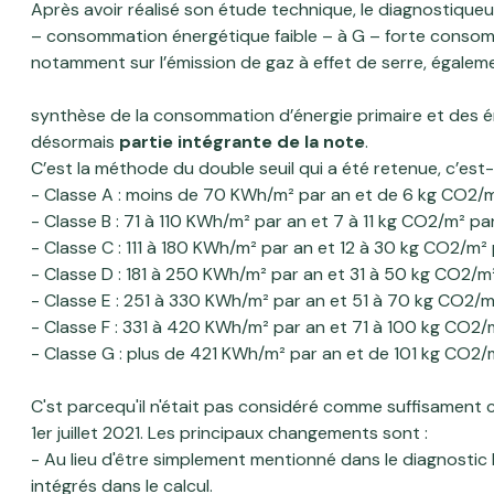
Après avoir réalisé son étude technique, le diagnostique
– consommation énergétique faible – à G – forte consomm
notamment sur l’émission de gaz à effet de serre, égaleme
synthèse de la consommation d’énergie primaire et des é
désormais
partie intégrante de la note
.
C’est la méthode du double seuil qui a été retenue, c’est-à
- Classe A : moins de 70 KWh/m² par an et de 6 kg CO2/m
- Classe B : 71 à 110 KWh/m² par an et 7 à 11 kg CO2/m² pa
- Classe C : 111 à 180 KWh/m² par an et 12 à 30 kg CO2/m²
- Classe D : 181 à 250 KWh/m² par an et 31 à 50 kg CO2/m
- Classe E : 251 à 330 KWh/m² par an et 51 à 70 kg CO2/m
- Classe F : 331 à 420 KWh/m² par an et 71 à 100 kg CO2/
- Classe G : plus de 421 KWh/m² par an et de 101 kg CO2/
C'st parcequ'il n'était pas considéré comme suffisament c
1er juillet 2021. Les principaux changements sont :
- Au lieu d'être simplement mentionné dans le diagnostic
intégrés dans le calcul.