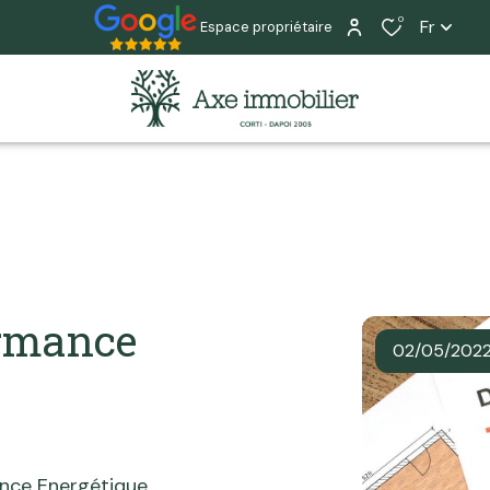
0
Fr
Espace propriétaire
ormance
02/05/202
ance Energétique