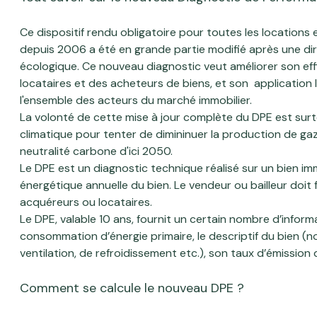
professionnel
agence
Local
ou
Ce dispositif rendu obligatoire pour toutes les locations
professionnel
Avis
commercial
depuis 2006 a été en grande partie modifié après une dire
ou
client
écologique. Ce nouveau diagnostic veut améliorer son eff
commercial
locataires et des acheteurs de biens, et son application le
Contact
l'ensemble des acteurs du marché immobilier.
Biens
Blog
La volonté de cette mise à jour complète du DPE est sur
vendus
climatique pour tenter de dimininuer la production de gaz 
neutralité carbone d'ici 2050.
Le DPE est un diagnostic technique réalisé sur un bien imm
énergétique annuelle du bien. Le vendeur ou bailleur doit 
acquéreurs ou locataires.
Le DPE, valable 10 ans, fournit un certain nombre d’infor
consommation d’énergie primaire, le descriptif du bien (
ventilation, de refroidissement etc.), son taux d’émission
Comment se calcule le nouveau DPE ?