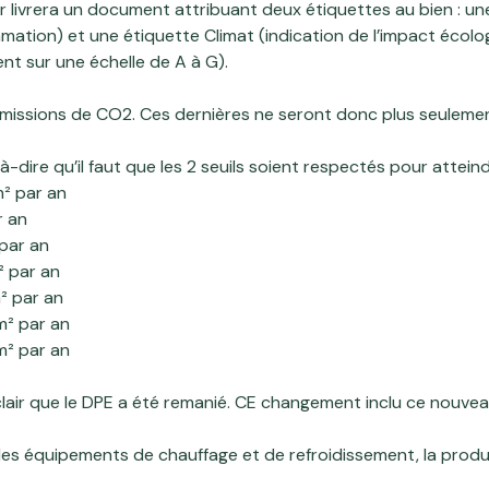
ur livrera un document attribuant deux étiquettes au bien : u
ation) et une étiquette Climat (indication de l’impact écol
nt sur une échelle de A à G).
missions de CO2. Ces dernières ne seront donc plus seulemen
-dire qu’il faut que les 2 seuils soient respectés pour atteind
² par an
r an
 par an
² par an
² par an
m² par an
m² par an
lair que le DPE a été remanié. CE changement inclu ce nouveau 
 les équipements de chauffage et de refroidissement, la produ