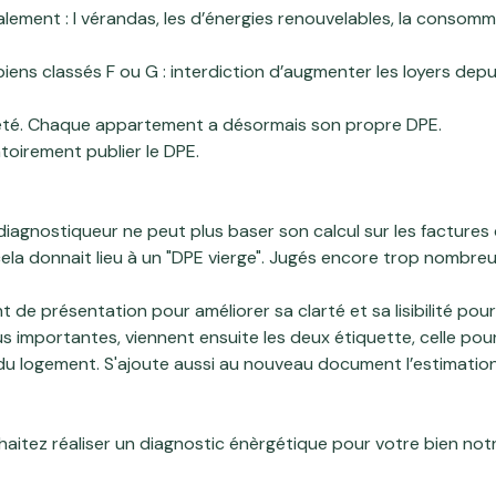
galement : l vérandas, les d’énergies renouvelables, la conso
ns classés F ou G : interdiction d’augmenter les loyers depuis
riété. Chaque appartement a désormais son propre DPE.
toirement publier le DPE.
gnostiqueur ne peut plus baser son calcul sur les factures d
 cela donnait lieu à un "DPE vierge". Jugés encore trop nombre
nt de
présentation pour améliorer sa clarté et sa lisibilité pour
us importantes, viennent ensuite
les deux étiquette, celle pour
 du logement. S'ajoute aussi au nouveau document
l’estimati
uhaitez réaliser un diagnostic énèrgétique pour votre bien not