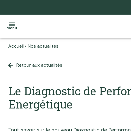
Menu
Accueil
Nos actualites
Accueil
Ventes
Retour aux actualités
Tous
Tous
L'équipe
Locations
nos
nos
Nos
biens
biens
Programme
Le Diagnostic de Perf
services
neuf
Maisons
Maisons
Energétique
Home
Actualité
Appartements
Appartements
staging
Estimation
Terrains
Local
Notre
Tout savoir sur le nouveau Diagnostic de Perform