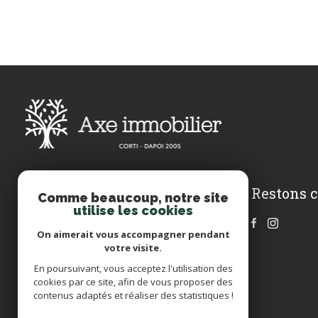
Restons 
AXE IMMOBILIER
Comme beaucoup, notre site
utilise les cookies
04 95 30 85 36
On aimerait vous accompagner pendant
CORTE@AXEIMMOBILIER.FR
votre visite.
17 COURS PAOLI
En poursuivant, vous acceptez l'utilisation des
20250 CORTE
cookies par ce site, afin de vous proposer des
contenus adaptés et réaliser des statistiques !