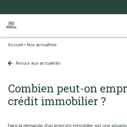
Menu
Accueil
Nos actualites
Accueil
Ventes
Retour aux actualités
Tous
Tous
L'équipe
Locations
nos
nos
Nos
biens
biens
Programme
Combien peut-on empr
services
neuf
Maisons
Maisons
crédit immobilier ?
Home
Actualité
Appartements
Appartements
staging
Estimation
Terrains
Local
Notre
Faire la demande d'un emprunt immobilier est une situatio