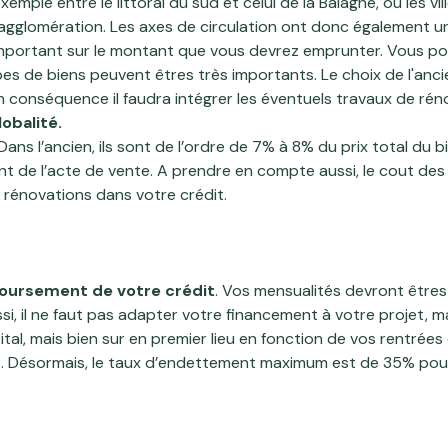
emple entre le littoral du sud et celui de la Balagne, ou les vi
une agglomération. Les axes de circulation ont donc également 
 important sur le montant que vous devrez emprunter. Vous p
types de biens peuvent êtres très importants. Le choix de l'a
 conséquence il faudra intégrer les éventuels travaux de rén
lobalité.
ans l’ancien, ils sont de l’ordre de 7% à 8% du prix total du bi
 de l’acte de vente. A prendre en compte aussi, le cout des 
s rénovations dans votre crédit.
boursement de votre crédit
. Vos mensualités devront êtres 
 il ne faut pas adapter votre financement à votre projet, mai
ital, mais bien sur en premier lieu en fonction de vos rentrée
s
. Désormais, le taux d’endettement maximum est de 35% pou