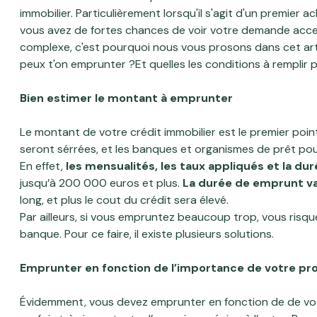
professionnel
agence
immobilier. Particulièrement lorsqu'il s'agit d'un premier
Local
ou
vous avez de fortes chances de voir votre demande acc
professionnel
Avis
commercial
complexe, c'est pourquoi nous vous prosons dans cet arti
ou
client
peux t'on emprunter ?Et quelles les conditions à remplir p
commercial
Contact
Bien estimer le montant à emprunter
Biens
Blog
vendus
Le montant de votre crédit immobilier est le premier poin
seront sérrées, et les banques et organismes de prêt pou
En effet,
les mensualités, les taux appliqués et la du
jusqu’à 200 000 euros et plus.
La durée de emprunt var
long, et plus le cout du crédit sera élevé.
Par ailleurs, si vous empruntez beaucoup trop, vous risqu
banque. Pour ce faire, il existe plusieurs solutions.
Emprunter en fonction de l’importance de votre pro
Évidemment, vous devez emprunter en fonction de de votre