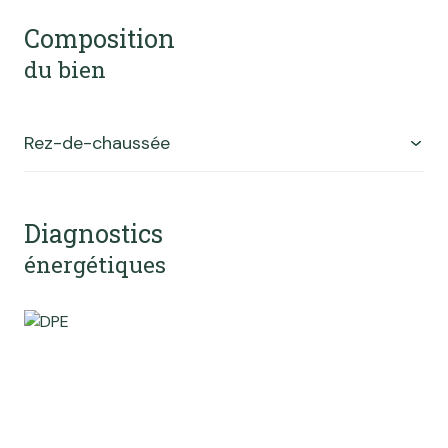
Composition
du bien
Rez-de-chaussée
bureau
54 m²
Diagnostics
salle
31 m²
énergétiques