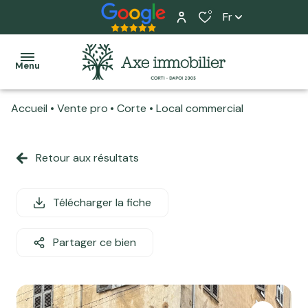
0
Fr
Menu
Accueil
Vente pro
Corte
Local commercial
Accueil
Ventes
Retour aux résultats
Tous
Tous
L'équipe
Locations
nos
nos
Nos
biens
biens
Télécharger la fiche
Programme
services
neuf
Maisons
Maisons
Home
Partager ce bien
Actualité
Appartements
Appartements
staging
Estimation
Terrains
Local