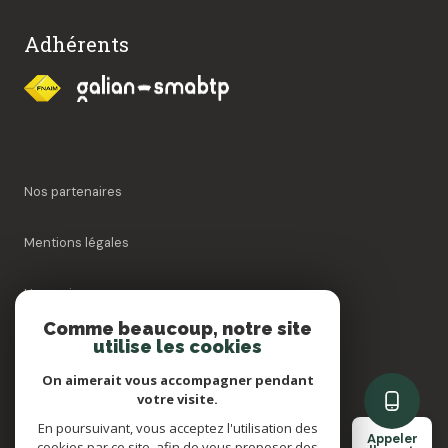
Adhérents
Nos partenaires
Mentions légales
Honoraires
Comme beaucoup, notre site
utilise les cookies
Admin
On aimerait vous accompagner pendant
Politique RGPD
votre visite.
En poursuivant, vous acceptez l'utilisation des
Appeler
cookies par ce site, afin de vous proposer des
Cookies