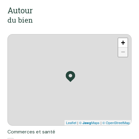
Autour
du bien
+
−
Leaflet
|
©
Maps
|
© OpenStreetMap
Jawg
Commerces et santé