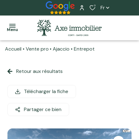
0
Fr
Menu
Accueil
Vente pro
Ajaccio
Entrepot
Accueil
Ventes
Retour aux résultats
Tous
Tous
L'équipe
Locations
nos
nos
Nos
biens
biens
Télécharger la fiche
Programme
services
neuf
Maisons
Maisons
Home
Partager ce bien
Actualité
Appartements
Appartements
staging
Estimation
Terrains
Local