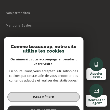
Nos partenaires
Mentions légales
Honoraires
Comme beaucoup, notre site
utilise les cookies
Admin
On aimerait vous accompagner pendant
Politique RGPD
votre visite.
En poursuivant, vous acceptez l'utilisation des
Appeler
cookies par ce site, afin de vous proposer des
Cookies
l'agent
contenus adaptés et réaliser des statistiques !
© 2026 | Tous droits réservés
PARAMÉTRER
Contacter
l'agent
Réalisé par