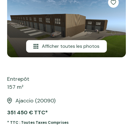
professionnel
Notre
Local
ou
agence
professionnel
commercial
ou
Avis
commercial
client
Biens
Afficher toutes les photos
Contact
vendus
Blog
Entrepôt
157 m²
Ajaccio (20090)
351 450 € TTC*
* TTC : Toutes Taxes Comprises