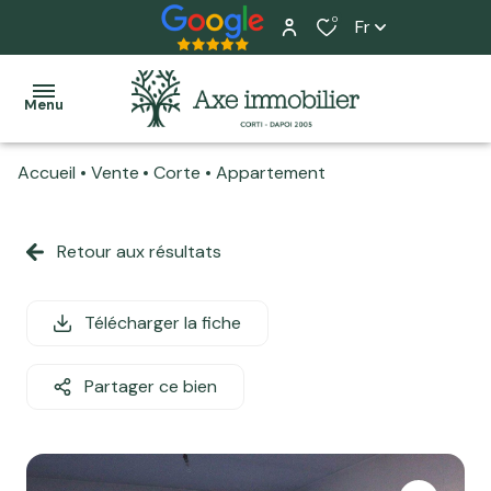
0
Fr
Menu
Accueil
Vente
Corte
Appartement
Accueil
Ventes
Retour aux résultats
Tous
Tous
L'équipe
Locations
nos
nos
Nos
biens
biens
Télécharger la fiche
Programme
services
neuf
Maisons
Maisons
Home
Partager ce bien
Actualité
Appartements
Appartements
staging
Estimation
Terrains
Local