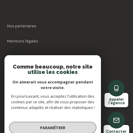
Nos partenaires
Mentions légales
Honoraires
Comme beaucoup, notre site
utilise les cookies
Admin
On aimerait vous accompagner pendant
Politique RGPD
votre visite.
En poursuivant, vous acceptez l'utilisation des
Appeler
cookies par ce site, afin de vous proposer des
Cookies
l'agence
contenus adaptés et réaliser des statistiques !
© 2026 | Tous droits réservés
PARAMÉTRER
Contacter