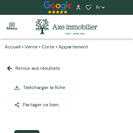
0
Fr
Menu
Accueil
Vente
Corte
Appartement
Accueil
Ventes
Retour aux résultats
Tous
Tous
L'équipe
Locations
nos
nos
Nos
biens
biens
Télécharger la fiche
Programme
services
neuf
Maisons
Maisons
Home
Partager ce bien
Actualité
Appartements
Appartements
staging
Estimation
Terrains
Local