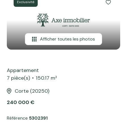
professionnel
Exclusivité
Notre
Local
ou
agence
professionnel
commercial
ou
Avis
commercial
client
Afficher toutes les photos
Biens
Contact
vendus
Blog
Appartement
7 pièce(s)
150.17 m²
Corte (20250)
240 000 €
Référence
5302391