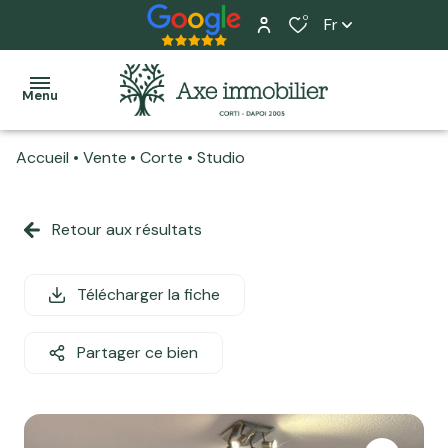
0
Fr
Menu
Accueil
Vente
Corte
Studio
Accueil
Ventes
Retour aux résultats
Tous
Tous
L'équipe
Locations
nos
nos
Nos
biens
biens
Télécharger la fiche
Programme
services
neuf
Maisons
Maisons
Home
Partager ce bien
Actualité
Appartements
Appartements
staging
Estimation
Terrains
Local